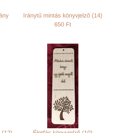
ány
Iránytű mintás könyvjelző (14)
650 Ft
 (12)
Életfás könyvjelző (10)