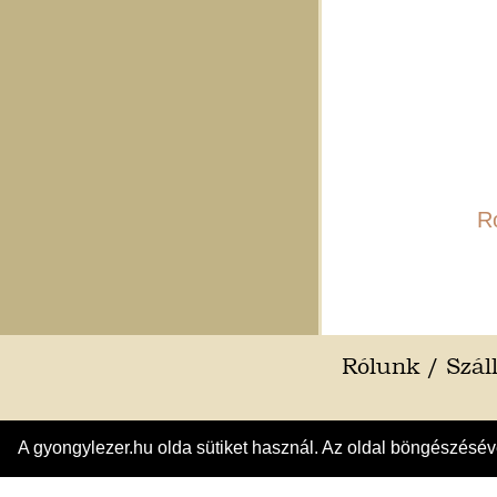
R
Rólunk
/
Száll
A gyongylezer.hu olda sütiket használ. Az oldal böngészésév