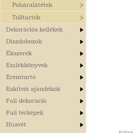
Poháralátétek
Tolltartók
Dekorációs kellékek
Díszdobozok
Ékszerek
Emlékkönyvek
Éremtartó
Esküvői ajándékok
Fali dekoráció
Fali térképek
Húsvét
Könyv