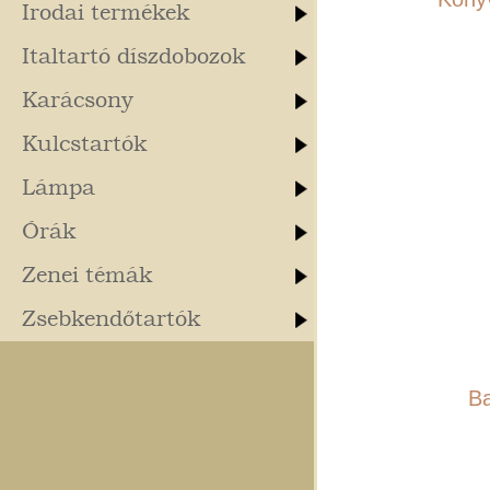
Irodai termékek
Italtartó díszdobozok
Karácsony
Kulcstartók
Lámpa
Órák
Zenei témák
Zsebkendőtartók
Ba