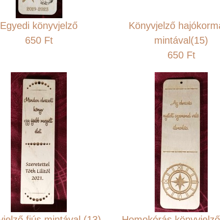
Egyedi könyvjelző
Könyvjelző hajókorm
650 Ft
mintával(15)
650 Ft
jelző fiús mintával (13)
Homokórás könyvjelző