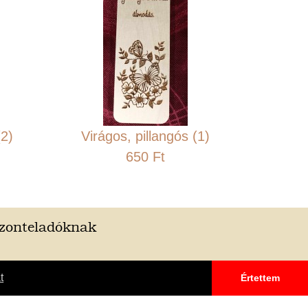
(2)
Virágos, pillangós (1)
650 Ft
szonteladóknak
t
Értettem