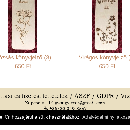
ózsás könyvjelző (3)
Virágos könyvjelző 
650 Ft
650 Ft
ítási és fizetési feltételek
/
ÁSZF
/
GDPR
/
Vi
Kapcsolat:
gyongylezer@gmail.com
+36/30-349-3557
el Ön hozzájárul a sütik használatához.
Adatvédelmi nyilatkoza