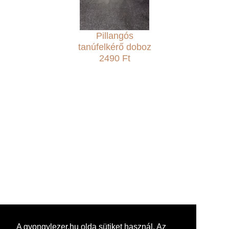
Pillangós
tanúfelkérő doboz
2490 Ft
A gyongylezer.hu olda sütiket használ. Az