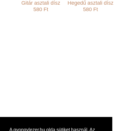
Gitár asztali dísz
Hegedű asztali dísz
580 Ft
580 Ft
A gyongylezer.hu olda sütiket használ. Az