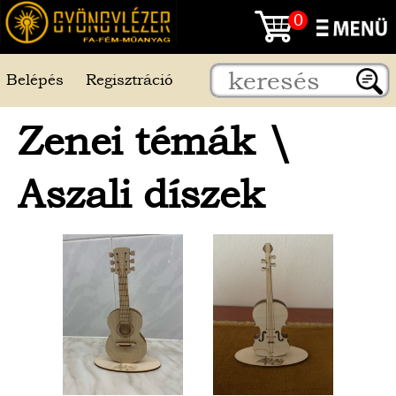
0
Belépés
Regisztráció
Zenei témák
\
Aszali díszek