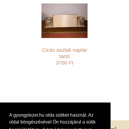
Cicás asztali naptár
tartó
3700 Ft
A gyongylezer.hu olda sütiket használ. Az
oldal böngészésével Ön hozzájárul a sütik