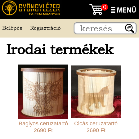
0
Belépés
Regisztráció
Irodai termékek
Baglyos ceruzatartó
Cicás ceruzatartó
2690 Ft
2690 Ft