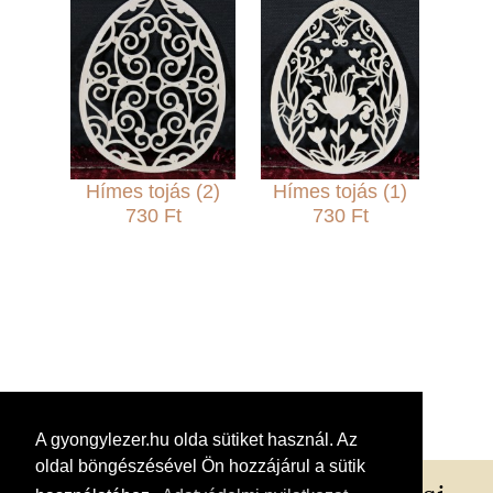
Hímes tojás (2)
Hímes tojás (1)
730 Ft
730 Ft
A gyongylezer.hu olda sütiket használ. Az
oldal böngészésével Ön hozzájárul a sütik