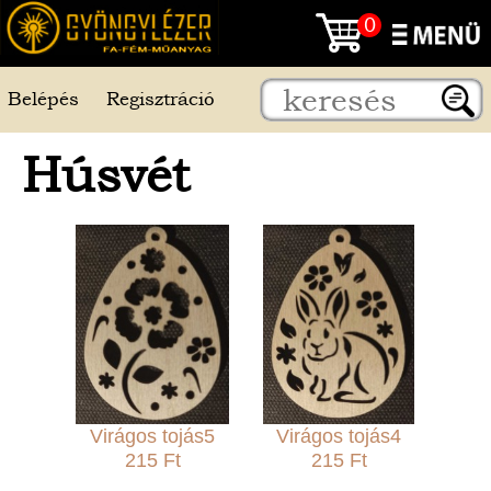
0
Belépés
Regisztráció
Húsvét
Virágos tojás5
Virágos tojás4
215 Ft
215 Ft