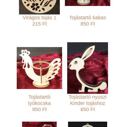
Virágos tojás 1
Tojástartó kakas
215 Ft
850 Ft
Tojástartó
Tojástartó nyuszi
tyúkocska
Kinder tojáshoz
850 Ft
650 Ft