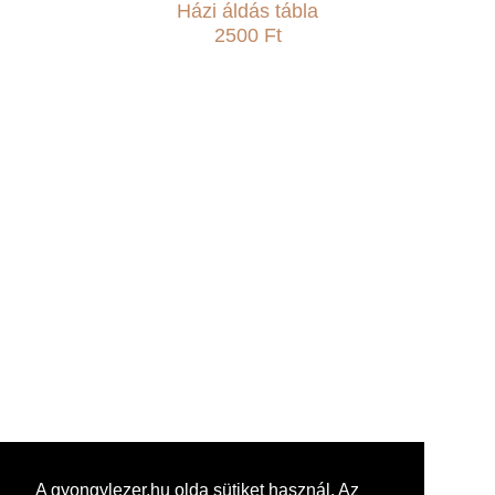
Házi áldás tábla
2500 Ft
A gyongylezer.hu olda sütiket használ. Az