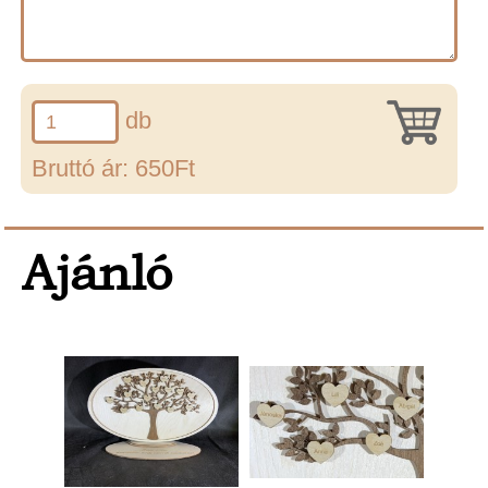
db
Bruttó ár: 650Ft
Ajánló