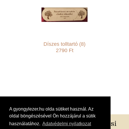
Díszes tolltartó (8)
2790 Ft
A gyongylezer.hu olda sütiket használ. Az
oldal böngészésével Ön hozzájárul a sütik
Rólunk
/
Szállítási és fizetési
használatához.
Adatvédelmi nyilatkozat