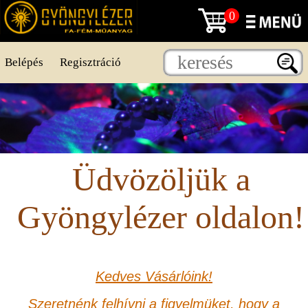
0
Belépés
Regisztráció
Üdvözöljük a
Gyöngylézer oldalon!
Kedves Vásárlóink!
Szeretnénk felhívni a figyelmüket, hogy a