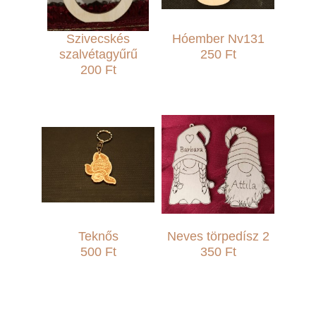
Szivecskés
Hóember Nv131
szalvétagyűrű
250 Ft
200 Ft
Teknős
Neves törpedísz 2
500 Ft
350 Ft