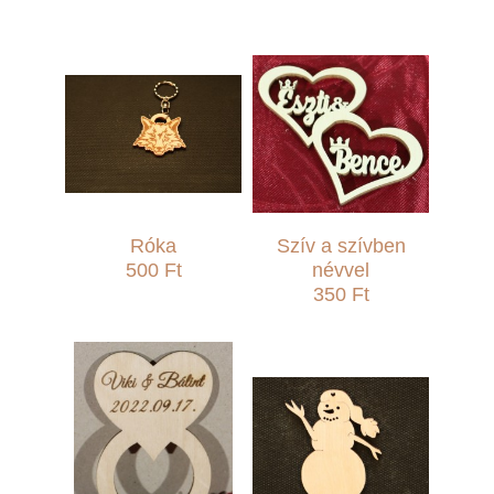
Róka
Szív a szívben
500 Ft
névvel
350 Ft