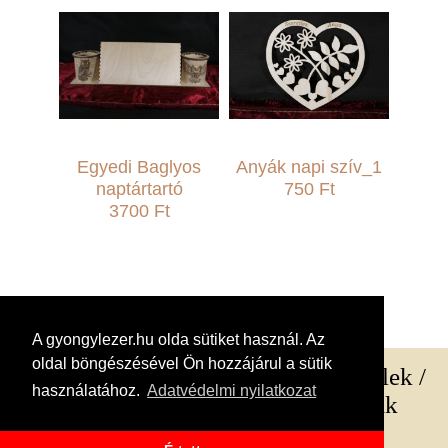
Egyedi Baglyos
Anyák napi szív_1
naptártartó
750 Ft
3700 Ft
A gyongylezer.hu olda sütiket használ. Az
oldal böngészésével Ön hozzájárul a sütik
Rólunk
/
Szállítási és fizetési feltételek
/
használatához.
Adatvédelmi nyilatkozat
ÁSZF
/
GDPR
/
Viszonteladóknak
Kapcsolat:
gyongylezer@gmail.com